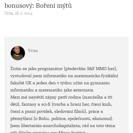
bonusový: Boření mýtů
Urza, 16. 2. 2014
Urza
Živím se jako programátor (především S&F MMO her),
vystudoval jsem informatiku na matematicko-fyzikální
fakultě UK a jeden den v týdnu učím na gymnasiu
informatiku a matematiku jako externista.
Mezi mé největší zájmy patří rodina (manželka a tři
děti), fantasy a sci-fi (tvorba a hraní her, čtení knih,
čtení a psaní povídek, sledování filmů), práce a
přemýšlení (o Bohu, politice, společnosti, ekonomii).
Jsem libertarián-anarchokapitalista; rád na toto téma
píši články zejména pro Mises Institut.