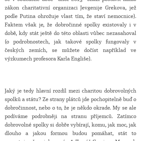
zákon charitativní organizaci Jevgenije Grekova, jež
podle Putina ohrožuje vlast tím, že staví nemocnice).
Faktem však je, že dobročinné spolky existovaly i v
době, kdy stát ještě do této oblasti vůbec nezasahoval
(o podrobnostech, jak takové spolky fungovaly v
českých zemích, se můžete dočíst například ve
výzkumech profesora Karla Engliše).
Jaký je tedy hlavní rozdíl mezi charitou dobrovolných
spolků a státu? Ze strany plátců jde pochopitelně buď o
dobročinnost, nebo o to, že je někdo okrade. My se ale
podíváme podrobněji na stranu příjemců. Zatímco
dobrovolné spolky si dobře vybírají, komu, jak moc, jak
dlouho a jakou formou budou pomáhat, stát to