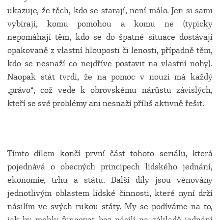
ukazuje, že těch, kdo se starají, není málo. Jen si sami
vybírají, komu pomohou a komu ne (typicky
nepomáhají těm, kdo se do špatné situace dostávají
opakovaně z vlastní hlouposti či lenosti, případně těm,
kdo se nesnaží co nejdříve postavit na vlastní nohy).
Naopak stát tvrdí, že na pomoc v nouzi má každý
„právo“, což vede k obrovskému nárůstu závislých,
kteří se své problémy ani nesnaží příliš aktivně řešit.
Tímto dílem končí první část tohoto seriálu, která
pojednává o obecných principech lidského jednání,
ekonomie, trhu a státu. Další díly jsou věnovány
jednotlivým oblastem lidské činnosti, které nyní drží
násilím ve svých rukou státy. My se podíváme na to,
jak by mohly fungovat bez násilí na základě jednání