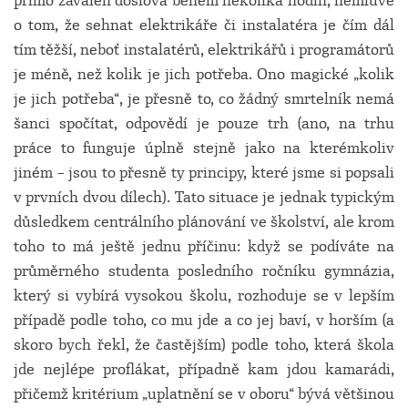
přímo zavalen doslova během několika hodin, nemluvě
o tom, že sehnat elektrikáře či instalatéra je čím dál
tím těžší, neboť instalatérů, elektrikářů i programátorů
je méně, než kolik je jich potřeba. Ono magické „kolik
je jich potřeba“, je přesně to, co žádný smrtelník nemá
šanci spočítat, odpovědí je pouze trh (ano, na trhu
práce to funguje úplně stejně jako na kterémkoliv
jiném – jsou to přesně ty principy, které jsme si popsali
v prvních dvou dílech). Tato situace je jednak typickým
důsledkem centrálního plánování ve školství, ale krom
toho to má ještě jednu příčinu: když se podíváte na
průměrného studenta posledního ročníku gymnázia,
který si vybírá vysokou školu, rozhoduje se v lepším
případě podle toho, co mu jde a co jej baví, v horším (a
skoro bych řekl, že častějším) podle toho, která škola
jde nejlépe proflákat, případně kam jdou kamarádi,
přičemž kritérium „uplatnění se v oboru“ bývá většinou