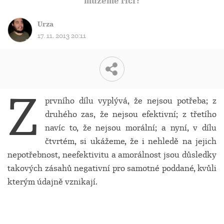
můžeme říci?
Urza
17. 11. 2013 20:11
Z
prvního dílu vyplývá, že nejsou potřeba; z
druhého zas, že nejsou efektivní; z třetího
navíc to, že nejsou morální; a nyní, v dílu
čtvrtém, si ukážeme, že i nehledě na jejich
nepotřebnost, neefektivitu a amorálnost jsou důsledky
takových zásahů negativní pro samotné poddané, kvůli
kterým údajně vznikají.