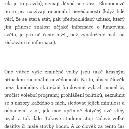
zda je to pravda), nemají důvod se starat. Ekonomové
tento jev nazývají racionální nevědomostí (když lidé
věří, že se stará stát, pak předpokládaný užitek, který
jim přinese znalost nějaké informace o fungování
světa, je pro ně často nižší, než vynaložené úsilí na
získávání té informace).
Ono vůbec výše zmíněné volby jsou také krásným
případem racionální nevědomosti. Na to, aby si člověk
mezi kandidáty skutečně fundovaně vybral, musel by
pročíst volební programy, prohlášení politiků, seznámit
se s názory každého z nich, sledovat jejich minulost a
odhadovat z ní, jak moc upřímně dotyčný své sliby
myslí a tak dále. Takové studium stojí řádově velké
desítky či malé stovky hodin. A co člověk za tento čas