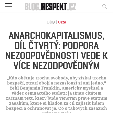
Respekt
Vy
Blog |
Urza
ANARCHOKAPITALISMUS,
DÍL ČTVRTÝ: PODPORA
NEZODPOVĚDNOSTI VEDE K
VÍCE NEZODPOVĚDNÝM
„Kdo obětuje trochu svobody, aby získal trochu
bezpečí, ztratí obojí a nezaslouží si ani jedno,“
řekl Benjamin Franklin, americký myslitel a
vědec osmnáctého století; já tímto citátem
začínám text, který bude věnován právě státním
zásahům, které si kladou za cíl zajistit lidem
bezpečí a ochraňovat je. Co o takových zásazích