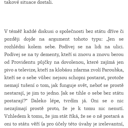
takové situace dostali.
V téměř každé diskusi o společnosti bez státu dříve či
později dojde na argument tohoto typu: „Jen se
rozhlédni kolem sebe. Podívej se na lidi na ulici.
Podívej se na ty dementy, kteří si znovu a znovu berou
od Providentu půjčky na dovolenou, které zajímá jen
pivo a televize, kteří za klobásu zdarma zvolí Paroubka,
kteří se o sebe vůbec nejsou schopni postarat, protože
nemají tušení o tom, jak funguje svět, neboť se prostě
nestarají, je jim to jedno. Jak se tihle o sebe bez státu
postarají?“ Daleko lépe, tvrdím já. Oni se o nic
nezajímají prostě proto, že je k tomu nic nenutí.
Vzhledem k tomu, že jim stát říká, že se o ně postará a
oni to státu věří (a pro účely této úvahy je irelevantní,