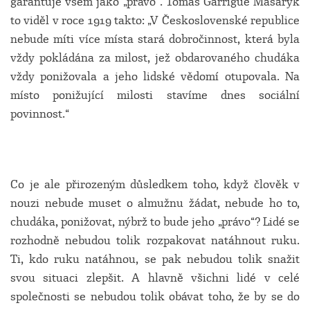
garantuje všem jako „právo“. Tomáš Garrigue Masaryk
to viděl v roce 1919 takto: „V Československé republice
nebude míti více místa stará dobročinnost, která byla
vždy pokládána za milost, jež obdarovaného chudáka
vždy ponižovala a jeho lidské vědomí otupovala. Na
místo ponižující milosti stavíme dnes sociální
povinnost.“
Co je ale přirozeným důsledkem toho, když člověk v
nouzi nebude muset o almužnu žádat, nebude ho to,
chudáka, ponižovat, nýbrž to bude jeho „právo“? Lidé se
rozhodně nebudou tolik rozpakovat natáhnout ruku.
Ti, kdo ruku natáhnou, se pak nebudou tolik snažit
svou situaci zlepšit. A hlavně všichni lidé v celé
společnosti se nebudou tolik obávat toho, že by se do