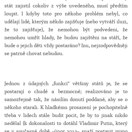
stát zajistil cokoliv z výše uvedeného, musí předtím
loupit. I kdyby toto pro někoho problém nebyl, co
udělají lidé, kterým někdo zajišťuje (nebo vytváří iluzi,
že to zajišťuje), že nemohou být podvedeni, že
nemohou umřít hlady, že budou zajištěni na stáří, že
bude o jejich děti vždy postaráno? Inu, nejzodpovědněji
se patrně chovat nebudou.
Jednou z údajných „funkcí“ většiny států je, že se
postarají o chudé a bezmocné; realizováno je to
samozřejmě tak, že násilím donutí poddané, aby se o
někoho starali. K hladkému prosazení je pochopitelně
třeba v lidech stále budit pocit, že by to jinak nikdo
nedělal (k dokonalosti to dotáhl Vladimir Putin, který
se v současné době –únor 2013– snaží postavit mimo