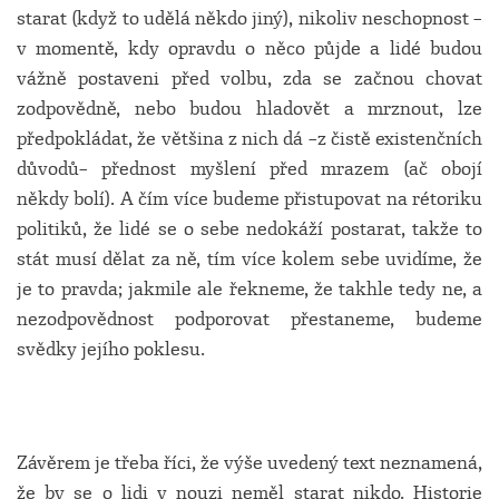
starat (když to udělá někdo jiný), nikoliv neschopnost –
v momentě, kdy opravdu o něco půjde a lidé budou
vážně postaveni před volbu, zda se začnou chovat
zodpovědně, nebo budou hladovět a mrznout, lze
předpokládat, že většina z nich dá –z čistě existenčních
důvodů– přednost myšlení před mrazem (ač obojí
někdy bolí). A čím více budeme přistupovat na rétoriku
politiků, že lidé se o sebe nedokáží postarat, takže to
stát musí dělat za ně, tím více kolem sebe uvidíme, že
je to pravda; jakmile ale řekneme, že takhle tedy ne, a
nezodpovědnost podporovat přestaneme, budeme
svědky jejího poklesu.
Závěrem je třeba říci, že výše uvedený text neznamená,
že by se o lidi v nouzi neměl starat nikdo. Historie