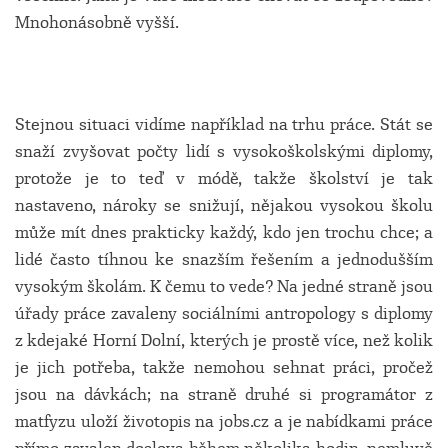
Mnohonásobně vyšší.
Stejnou situaci vidíme například na trhu práce. Stát se
snaží zvyšovat počty lidí s vysokoškolskými diplomy,
protože je to teď v módě, takže školství je tak
nastaveno, nároky se snižují, nějakou vysokou školu
může mít dnes prakticky každý, kdo jen trochu chce; a
lidé často tíhnou ke snazším řešením a jednodušším
vysokým školám. K čemu to vede? Na jedné straně jsou
úřady práce zavaleny sociálními antropology s diplomy
z kdejaké Horní Dolní, kterých je prostě více, než kolik
je jich potřeba, takže nemohou sehnat práci, pročež
jsou na dávkách; na straně druhé si programátor z
matfyzu uloží životopis na jobs.cz a je nabídkami práce