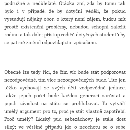
podružné a nedůležité. Otázka zní, zda by tomu tak
bylo i v případě, že by dotyční věděli, že pokud
vystudují nějaký obor, o který není zájem, budou mít
prostě existenční problémy, nebudou schopni založit
rodinu a tak dále; přístup rodičů dotyčných studentů by
se patrně změnil odpovídajícím způsobem.
Obecně lze tedy říci, že čím víc bude stát podporovat
nezodpovědné, tím více nezodpovědných bude. Tito jen
těžko vychovají ze svých dětí zodpovědné jedince,
takže jejich počet bude každou generací narůstat a
jejich závislost na státu se prohlubovat. To vytváří
umělý argument pro to, proč je stát vlastně zapotřebí.
Proč umělý? Lidský pud sebezáchovy je stále dost
silný; ve většině případů jde o neochotu se o sebe