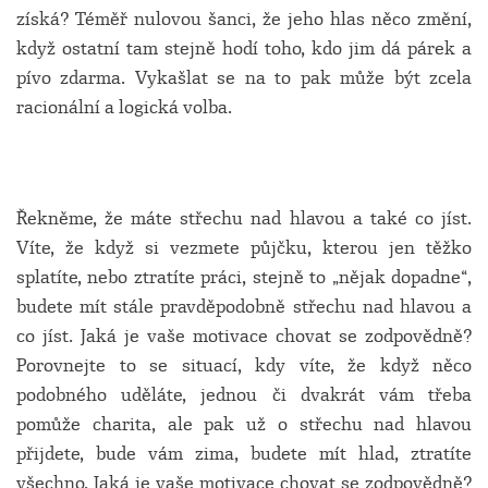
získá? Téměř nulovou šanci, že jeho hlas něco změní,
když ostatní tam stejně hodí toho, kdo jim dá párek a
pívo zdarma. Vykašlat se na to pak může být zcela
racionální a logická volba.
Řekněme, že máte střechu nad hlavou a také co jíst.
Víte, že když si vezmete půjčku, kterou jen těžko
splatíte, nebo ztratíte práci, stejně to „nějak dopadne“,
budete mít stále pravděpodobně střechu nad hlavou a
co jíst. Jaká je vaše motivace chovat se zodpovědně?
Porovnejte to se situací, kdy víte, že když něco
podobného uděláte, jednou či dvakrát vám třeba
pomůže charita, ale pak už o střechu nad hlavou
přijdete, bude vám zima, budete mít hlad, ztratíte
všechno. Jaká je vaše motivace chovat se zodpovědně?